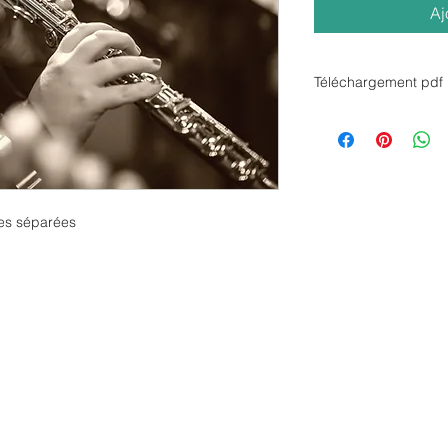
Aj
Téléchargement pdf
ies séparées