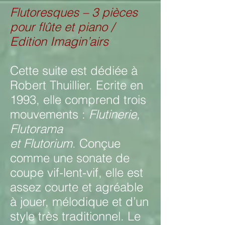
Flutoresques – 3 pièces
pour flûte et piano /
Edition Imagin’airs
Cette suite est dédiée à
Robert Thuillier. Ecrite en
1993, elle comprend trois
mouvements :
Flutinerie,
Flutorama
et Flutorium
. Conçue
comme une sonate de
coupe vif-lent-vif, elle est
assez courte et agréable
à jouer, mélodique et d’un
style très traditionnel. Le