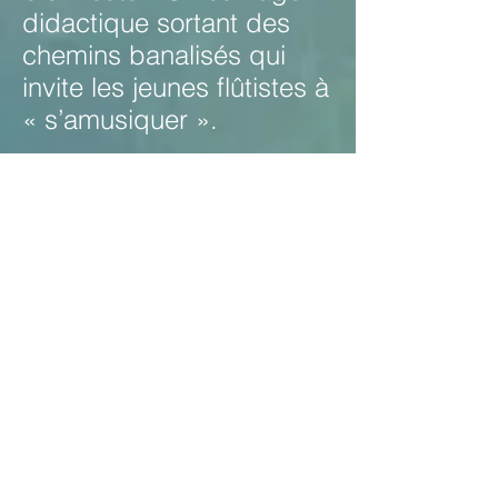
didactique sortant des
chemins banalisés qui
invite les jeunes flûtistes à
« s’amusiquer ».
Jean Luc Abras /
Traversières Magazine
n°121
Une flûte itinérante - 6
pièces pour flûte
traversière avec
accompagement CD /
Edition Lemoine (HL