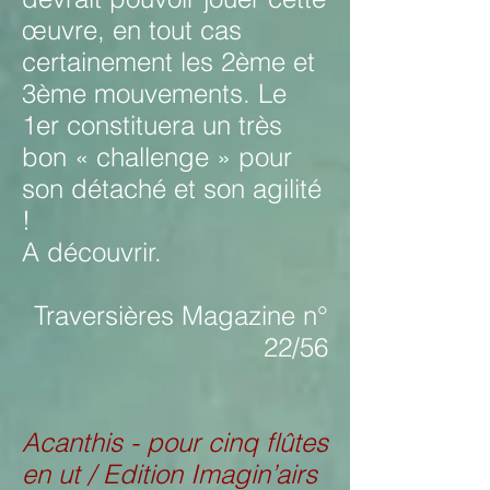
œuvre, en tout cas
certainement les 2ème et
3ème mouvements. Le
1er constituera un très
bon « challenge » pour
son détaché et son agilité
!
A découvrir.
Traversières Magazine n°
22/56
Acanthis - pour cinq flûtes
en ut / Edition Imagin’airs