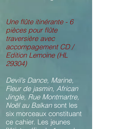
Une flûte itinérante - 6
pièces pour flûte
traversière avec
accompagement CD /
Edition Lemoine (HL
29304)
Devil’s Dance, Marine,
Fleur de jasmin, African
Jingle, Rue Montmartre,
Noël au Balkan
sont les
six morceaux constituant
ce cahier. Les jeunes